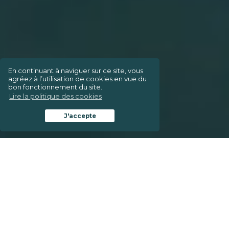
En continuant à naviguer sur ce site, vous
agréez à l’utilisation de cookies en vue du
bon fonctionnement du site.
Lire la politique des cookies
J'accepte
Le Cabinet
WALK
Né début 2021 de la fusion des cabinets d’avocats Célès
et de San-Vulhopp, WALK est implanté à
Louvain-la-