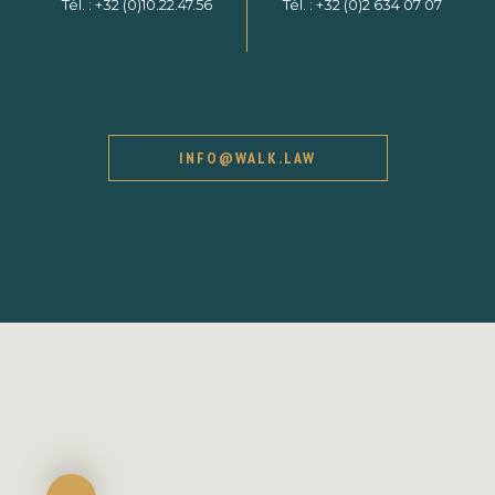
Tél. :
+32 (0)10.22.47.56
Tél. :
+32 (0)2 634 07 07
INFO@WALK.LAW