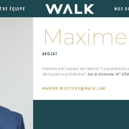
TRE ÉQUIPE
NOS O
Maxime
AVOCAT
Maxime est l'auteur de l'article "La prédiction
de la justice prédictive",
Ius & Actores. N° 1/2
MAXIME.WOUTERS@WALK.LAW