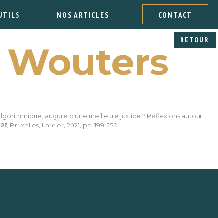
UTILS
NOS ARTICLES
CONTACT
RETOUR
Wouters
 algorithmique, augure d'une meilleure justice ? Réflexions autour
021
, Bruxelles, Larcier, 2021, pp. 199-250.