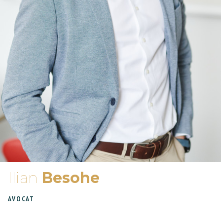
Ilian
Besohe
AVOCAT