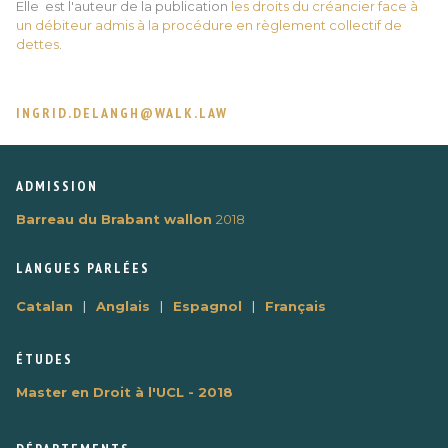
Elle est l'auteur de la publication
les droits du créancier face à
un débiteur admis à la procédure en règlement collectif de
dettes
.
INGRID.DELANGH@WALK.LAW
ADMISSION
Barreau du Brabant wallon
2018
LANGUES PARLÉES
|
|
|
Catalan
Anglais
Espagnol
Français
ÉTUDES
Master en Droit à l'UCL - 2018