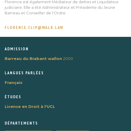
Florence est également Médiateur de dettes et Liquidateur
judiciaire. Elle a été Administrateur et Présidente du Jeune
Barreau et Conseiller de l'Ordre.
FLORENCE.CLIP@WALK.LAW
ADMISSION
Barreau du Brabant wallon
2000
LANGUES PARLÉES
Français
ÉTUDES
Licence en Droit à l'UCL
DÉPARTEMENTS