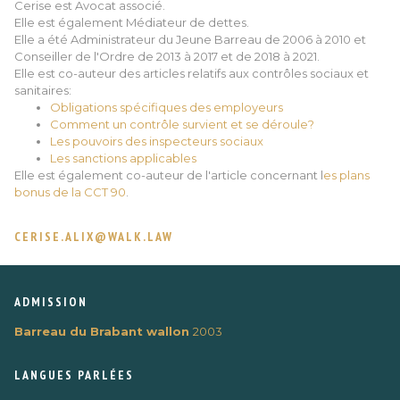
Cerise est Avocat associé.
Elle est également Médiateur de dettes.
Elle a été Administrateur du Jeune Barreau de 2006 à 2010 et
Conseiller de l'Ordre de 2013 à 2017 et de 2018 à 2021.
Elle est co-auteur des articles relatifs aux contrôles sociaux et
sanitaires:
Obligations spécifiques des employeurs
Comment un contrôle survient et se déroule?
Les pouvoirs des inspecteurs sociaux
Les sanctions applicables
Elle est également co-auteur de l'article concernant l
es plans
bonus de la CCT 90
.
CERISE.ALIX@WALK.LAW
ADMISSION
Barreau du Brabant wallon
2003
LANGUES PARLÉES