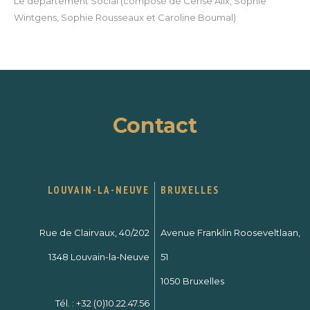
Le département Social
(composé de Cerise Alix, Sophie
Wintgens, Sophie Rousseaux et Caroline Boumal)
Contact
LOUVAIN-LA-NEUVE
BRUXELLES
Rue de Clairvaux, 40/202
Avenue Franklin Rooseveltlaan,
1348 Louvain-la-Neuve
51
1050 Bruxelles
Tél. :
+32 (0)10.22.47.56