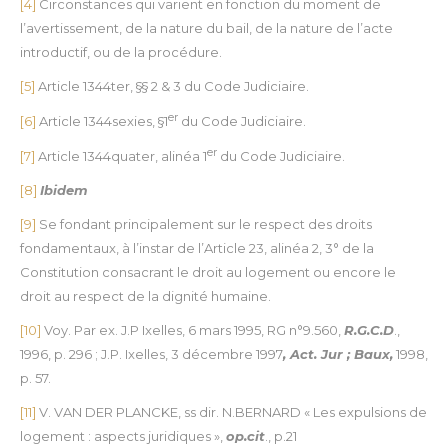
[4]
Circonstances qui varient en fonction du moment de
l’avertissement, de la nature du bail, de la nature de l’acte
introductif, ou de la procédure.
[5]
Article 1344ter, §§ 2 & 3 du Code Judiciaire.
er
[6]
Article 1344sexies, §1
du Code Judiciaire.
er
[7]
Article 1344quater, alinéa 1
du Code Judiciaire.
[8]
Ibidem
[9]
Se fondant principalement sur le respect des droits
fondamentaux, à l’instar de l’Article 23, alinéa 2, 3° de la
Constitution consacrant le droit au logement ou encore le
droit au respect de la dignité humaine.
[10]
Voy. Par ex. J.P Ixelles, 6 mars 1995, RG n°9.560,
R.G.C.D
.,
1996, p. 296 ; J.P. Ixelles, 3 décembre 1997
, Act. Jur ; Baux,
1998,
p. 57.
[11]
V. VAN DER PLANCKE, ss dir. N.BERNARD « Les expulsions de
logement : aspects juridiques »,
op.cit
., p.21