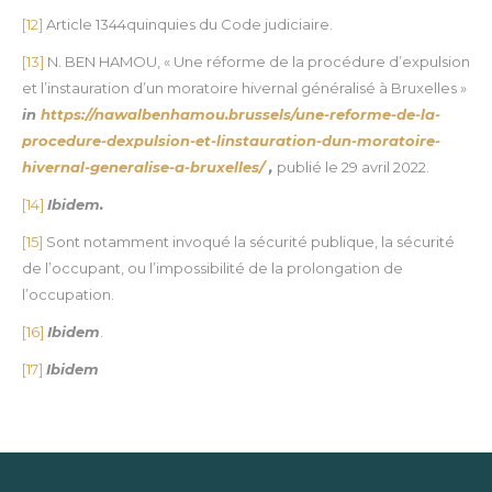
[12]
Article 1344quinquies du Code judiciaire.
[13]
N. BEN HAMOU, « Une réforme de la procédure d’expulsion
et l’instauration d’un moratoire hivernal généralisé à Bruxelles »
in
https://nawalbenhamou.brussels/une-reforme-de-la-
procedure-dexpulsion-et-linstauration-dun-moratoire-
hivernal-generalise-a-bruxelles/
,
publié le 29 avril 2022.
[14]
Ibidem.
[15]
Sont notamment invoqué la sécurité publique, la sécurité
de l’occupant, ou l’impossibilité de la prolongation de
l’occupation.
[16]
Ibidem
.
[17]
Ibidem