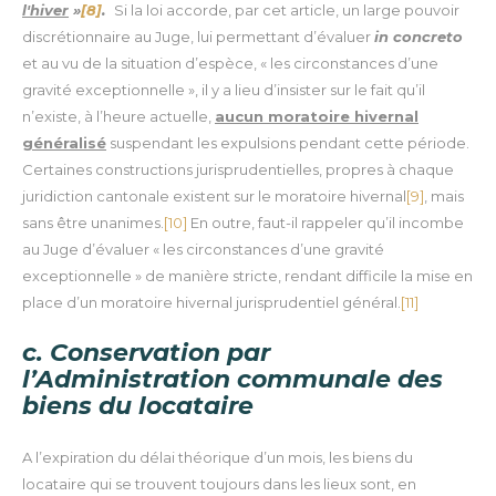
l'hiver
»
[8]
.
Si la loi accorde, par cet article, un large pouvoir
discrétionnaire au Juge, lui permettant d’évaluer
in concreto
et au vu de la situation d’espèce, « les circonstances d’une
gravité exceptionnelle », il y a lieu d’insister sur le fait qu’il
n’existe, à l’heure actuelle,
aucun moratoire hivernal
généralisé
suspendant les expulsions pendant cette période.
Certaines constructions jurisprudentielles, propres à chaque
juridiction cantonale existent sur le moratoire hivernal
[9]
, mais
sans être unanimes.
[10]
En outre, faut-il rappeler qu’il incombe
au Juge d’évaluer « les circonstances d’une gravité
exceptionnelle » de manière stricte, rendant difficile la mise en
place d’un moratoire hivernal jurisprudentiel général.
[11]
c. Conservation par
l’Administration communale des
biens du locataire
A l’expiration du délai théorique d’un mois, les biens du
locataire qui se trouvent toujours dans les lieux sont, en