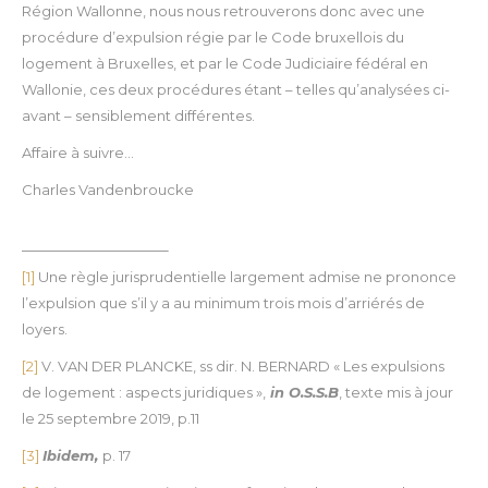
Région Wallonne, nous nous retrouverons donc avec une
procédure d’expulsion régie par le Code bruxellois du
logement à Bruxelles, et par le Code Judiciaire fédéral en
Wallonie, ces deux procédures étant – telles qu’analysées ci-
avant – sensiblement différentes.
Affaire à suivre…
Charles Vandenbroucke
[1]
Une règle jurisprudentielle largement admise ne prononce
l’expulsion que s’il y a au minimum trois mois d’arriérés de
loyers.
[2]
V. VAN DER PLANCKE, ss dir. N. BERNARD « Les expulsions
de logement : aspects juridiques »,
in O.S.S.B
, texte mis à jour
le 25 septembre 2019, p.11
[3]
Ibidem,
p. 17